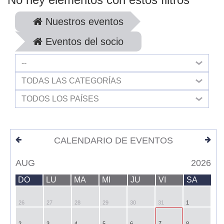
Nuestros eventos
Eventos del socio
--
TODAS LAS CATEGORÍAS
TODOS LOS PAÍSES
CALENDARIO DE EVENTOS
AUG
2026
DO
LU
MA
MI
JU
VI
SA
26
27
28
29
30
31
1
7
2
3
4
5
6
8