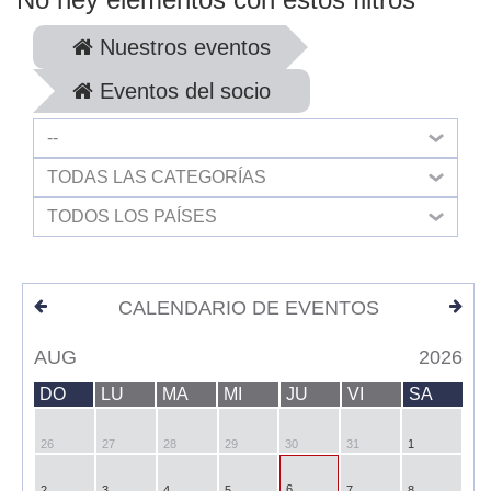
Nuestros eventos
Eventos del socio
--
TODAS LAS CATEGORÍAS
TODOS LOS PAÍSES
CALENDARIO DE EVENTOS
AUG
2026
DO
LU
MA
MI
JU
VI
SA
26
27
28
29
30
31
1
6
2
3
4
5
7
8