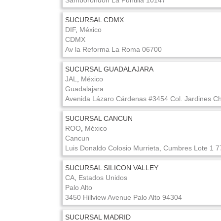
Samborondon
La Puntilla
10147
SUCURSAL CDMX
DIF
,
México
CDMX
Av la Reforma
La Roma
06700
SUCURSAL GUADALAJARA
JAL
,
México
Guadalajara
Avenida Lázaro Cárdenas #3454
Col. Jardines Ch
SUCURSAL CANCUN
ROO
,
México
Cancun
Luis Donaldo Colosio Murrieta,
Cumbres Lote 1
7
SUCURSAL SILICON VALLEY
CA
,
Estados Unidos
Palo Alto
3450 Hillview Avenue
Palo Alto
94304
SUCURSAL MADRID