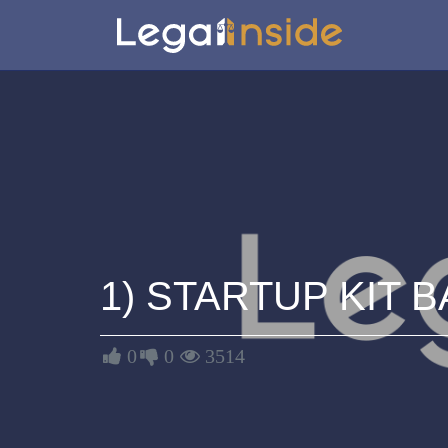
1) STARTUP KIT 
0
0
3514