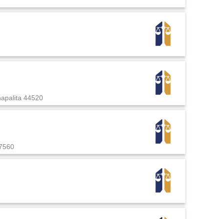
apalita
44520
7560