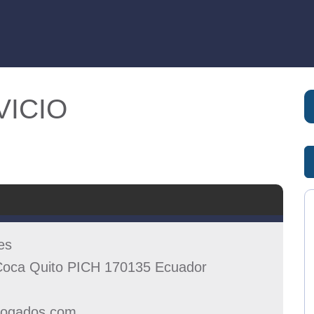
VICIO
es
Coca Quito PICH 170135 Ecuador
bogados.com