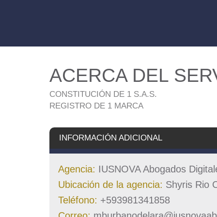
ACERCA DEL SER
CONSTITUCIÓN DE 1 S.A.S.
REGISTRO DE 1 MARCA
INFORMACIÓN ADICIONAL
Agencia:
IUSNOVA Abogados Digital
Ubicación de la agencia:
Shyris Rio 
Teléfono:
+593981341858
Correo:
mburbanodelara@iusnovaa