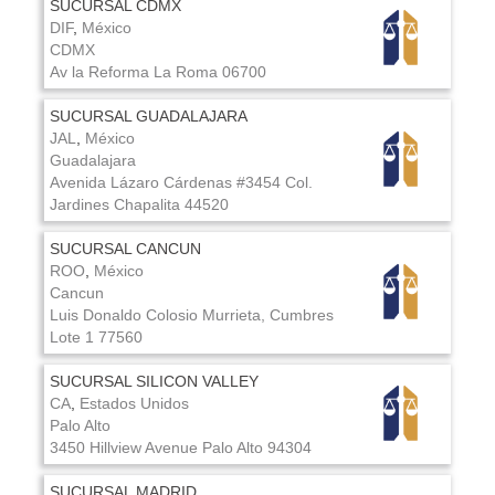
SUCURSAL CDMX
DIF
,
México
CDMX
Av la Reforma
La Roma
06700
SUCURSAL GUADALAJARA
JAL
,
México
Guadalajara
Avenida Lázaro Cárdenas #3454
Col.
Jardines Chapalita
44520
SUCURSAL CANCUN
ROO
,
México
Cancun
Luis Donaldo Colosio Murrieta,
Cumbres
Lote 1
77560
SUCURSAL SILICON VALLEY
CA
,
Estados Unidos
Palo Alto
3450 Hillview Avenue
Palo Alto
94304
SUCURSAL MADRID