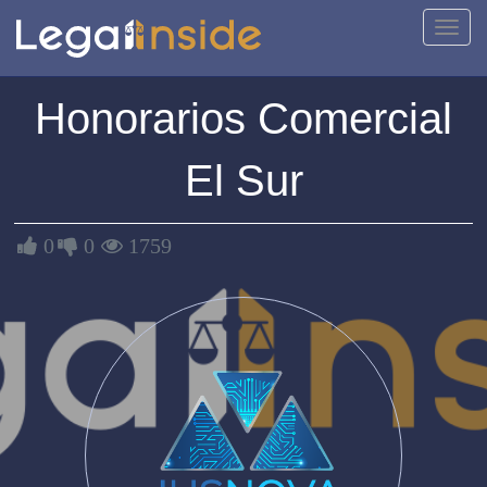
Activa
naveg
Honorarios Comercial
El Sur
0
0
1759