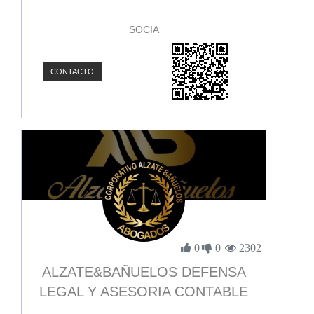
SOCIA
CONTACTO
0
0
2302
ALZATE&BAÑUELOS DEFENSA
LEGAL Y ASESORIA CONTABLE