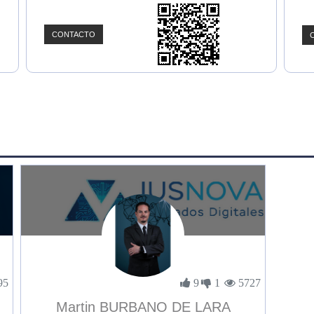
CONTACTO
95
9
1
5727
Martin BURBANO DE LARA