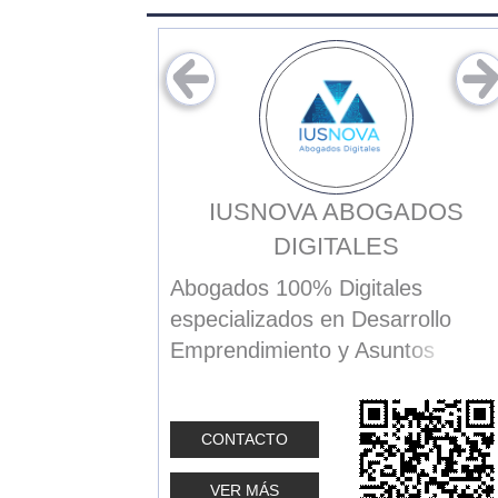
GROUP
IUSNOVA ABOGADOS
DIGITALES
is enim
perferendis
Abogados 100% Digitales
agnam et non
especializados en Desarrollo
oribus eius.
Emprendimiento y Asuntos
imus
Corporativos.
eriores.
CONTACTO
Nos caracterizamos por prestar
un amplio rango de servicios
VER MÁS