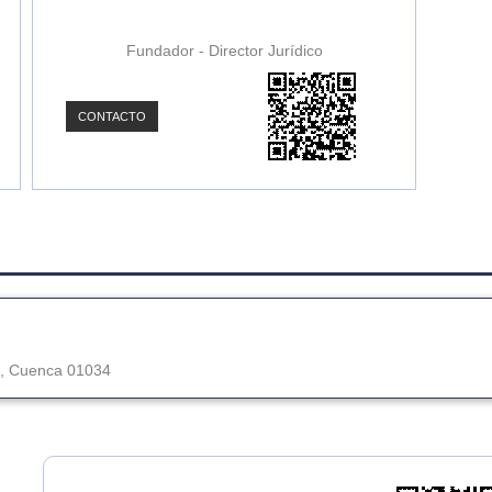
Fundador - Director Jurídico
CONTACTO
,
Cuenca
01034