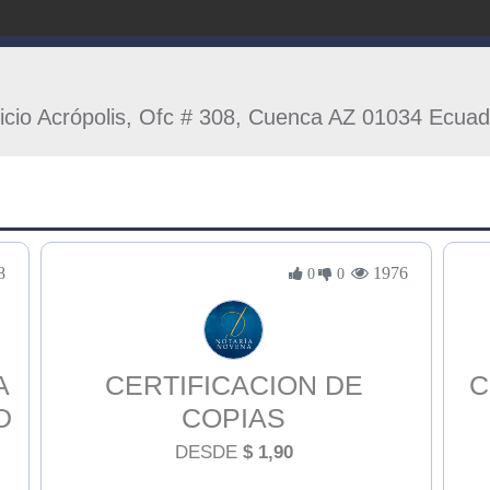
ficio Acrópolis, Ofc # 308, Cuenca AZ 01034 Ecuad
8
1976
0
0
A
CERTIFICACION DE
C
D
COPIAS
L
DESDE
$
1,90