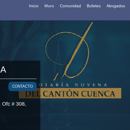
Inicio
Muro
Comunidad
Bufetes
Abogados
A
CONTACTO
, Ofc # 308,