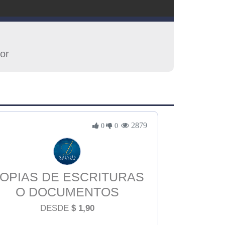
or
2879
0
0
OPIAS DE ESCRITURAS
O DOCUMENTOS
EGALIZADOS DENTRO DE
DESDE
$
1,90
LA NOTARIA NOVENA