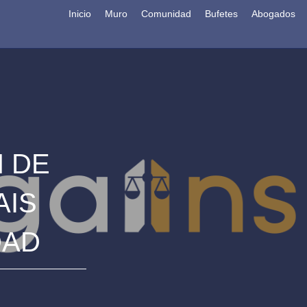
Inicio
Muro
Comunidad
Bufetes
Abogados
 DE
AIS
DAD