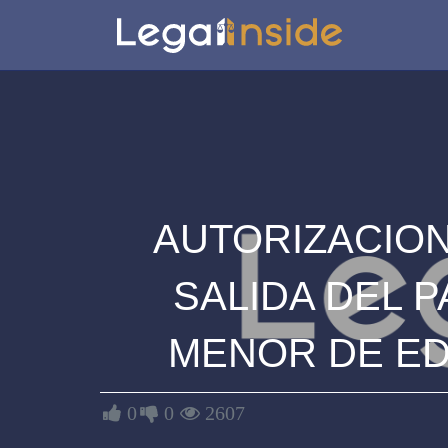
AUTORIZACION
SALIDA DEL P
MENOR DE E
0
0
2607