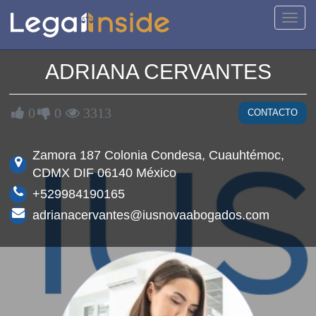
Activa
naveg
ADRIANA CERVANTES
0
0
3313
CONTACTO
Zamora 187 Colonia Condesa, Cuauhtémoc,
CDMX DIF 06140 México
+529984190165
adrianacervantes@iusnovaabogados.com