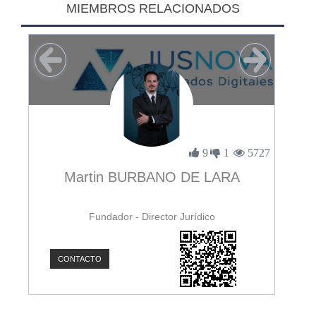
MIEMBROS RELACIONADOS
2228
9
1
5727
Martin BURBANO DE LARA
Fundador - Director Jurídico
CONTACTO
C