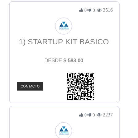
3516
0
0
1) STARTUP KIT BASICO
DESDE
$
583,00
CONTACTO
2237
0
0