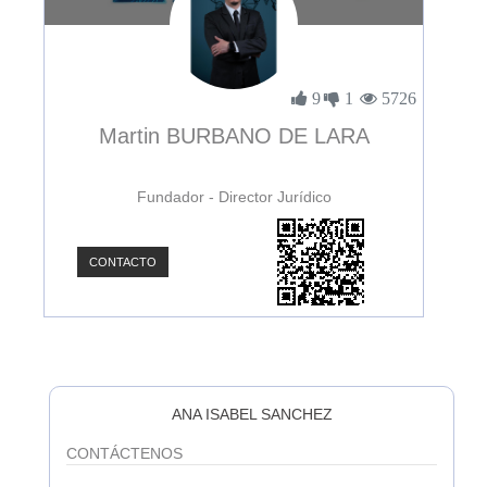
2941
9
1
5726
Martin BURBANO DE LARA
Dr
Fundador - Director Jurídico
CONTACTO
C
ANA ISABEL SANCHEZ
CONTÁCTENOS