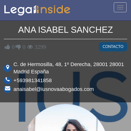
Activa
naveg
ANA ISABEL SANCHEZ
0
0
3299
CONTACTO
C. de Hermosilla, 48, 1º Derecha, 28001 28001
Madrid España
+593981341858
anaisabel@iusnovaabogados.com