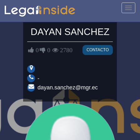
Activa
naveg
DAYAN SANCHEZ
0
0
2780
CONTACTO
-
dayan.sanchez@mgr.ec