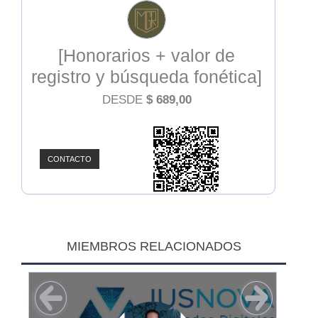
[Honorarios + valor de
registro y búsqueda fonética]
Propiedad Intelectual
DESDE
$
689,00
CONTACTO
MIEMBROS RELACIONADOS