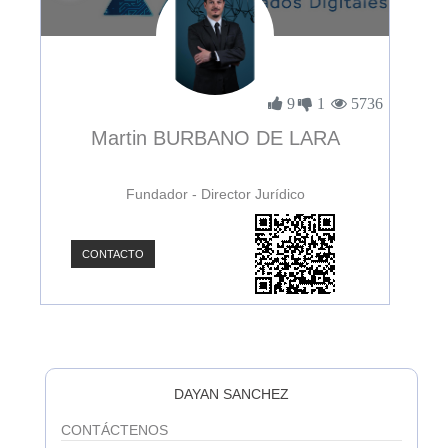
3898
9
1
5736
Martin BURBANO DE LARA
Fundador - Director Jurídico
CONTACTO
C
DAYAN SANCHEZ
CONTÁCTENOS