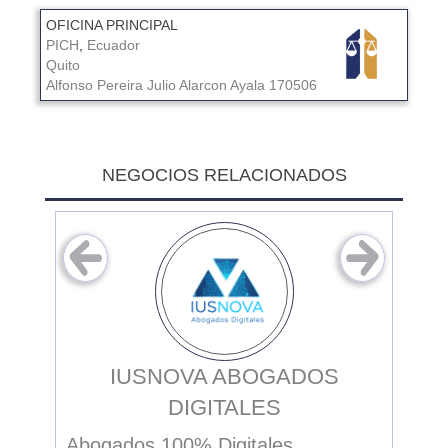
OFICINA PRINCIPAL
PICH
,
Ecuador
Quito
Alfonso Pereira
Julio Alarcon Ayala
170506
NEGOCIOS RELACIONADOS
ADA
IUSNOVA ABOGADOS
G
DIGITALES
cho
Cent
 en
Abogados 100% Digitales