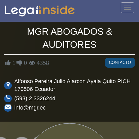
Activa
naveg
MGR
ABOGADOS
&
AUDITORES
1
0
4358
CONTACTO
Alfonso Pereira Julio Alarcon Ayala Quito PICH
170506 Ecuador
(593) 2 3326244
info@mgr.ec