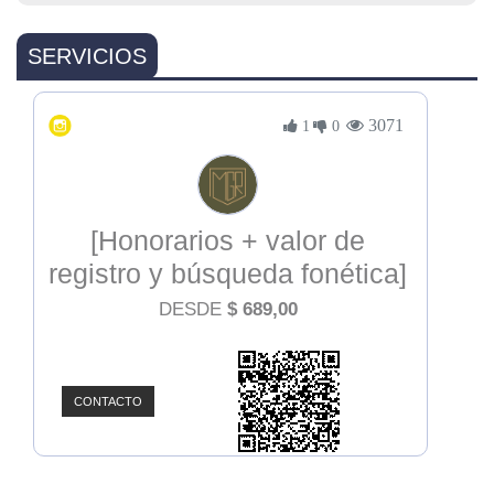
SERVICIOS
3071
1
0
[Honorarios + valor de
registro y búsqueda fonética]
Propiedad Intelectual
DESDE
$
689,00
CONTACTO