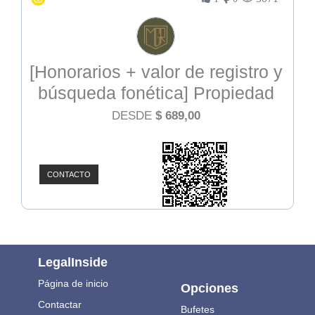
[Honorarios + valor de registro y
búsqueda fonética] Propiedad
Intelectual
DESDE
$
689,00
CONTACTO
LegalInside
Página de inicio
Opciones
Contactar
Bufetes