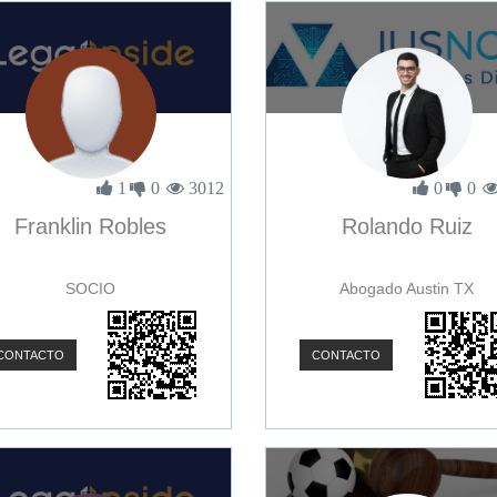
1
0
3012
0
0
Franklin Robles
Rolando Ruiz
SOCIO
Abogado Austin TX
CONTACTO
CONTACTO