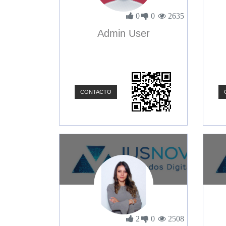
0
0
2635
Admin User
CONTACTO
2
0
2508