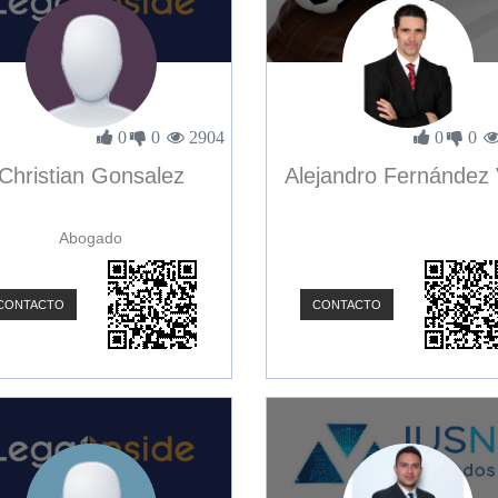
0
0
2904
0
0
Christian Gonsalez
Alejandro Fernández 
Abogado
CONTACTO
CONTACTO