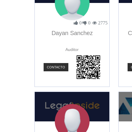
0
0
2775
Dayan Sanchez
C
Auditor
CONTACTO