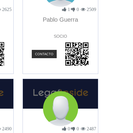
2625
1
0
2509
Pablo Guerra
SOCIO
CONTACTO
2490
0
0
2487