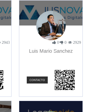
2943
0
0
2929
Luis Mario Sanchez
CONTACTO