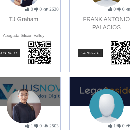
0
0
2630
0
0
TJ Graham
FRANK ANTONIO
PALACIOS
Abogada Silicon Valley
CONTACTO
CONTACTO
1
0
2503
1
0