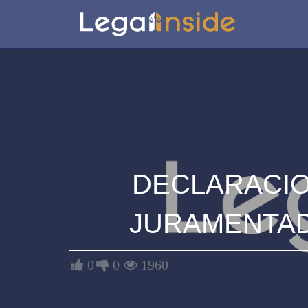
DECLARACI
JURAMENTA
0
0
1960