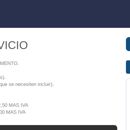
VICIO
AMENTO.
s).
 se necesiten incluir).
,50 MAS IVA
00 MAS IVA