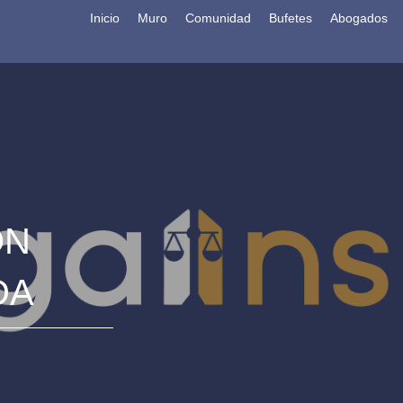
Inicio
Muro
Comunidad
Bufetes
Abogados
ON
DA