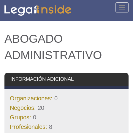
Activa
naveg
ABOGADO
ADMINISTRATIVO
INFORMACIÓN ADICIONAL
Organizaciones:
0
Negocios:
20
Grupos:
0
Profesionales:
8