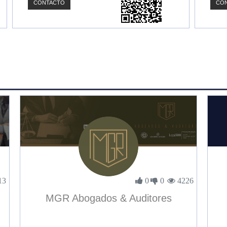
CONTACTO
CO
13
0
0
4226
MGR Abogados & Auditores