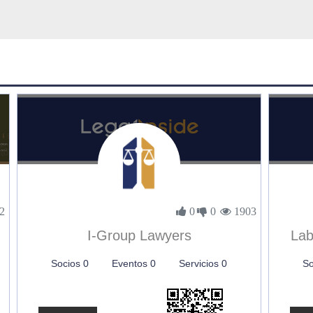
2
0
0
1903
I-Group Lawyers
Lab
Socios 0
Eventos 0
Servicios 0
So