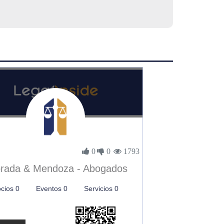
0
0
1793
rada & Mendoza - Abogados
cios 0
Eventos 0
Servicios 0