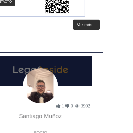
NTACTO
Ver más...
1
0
3902
Santiago Muñoz
SOCIO